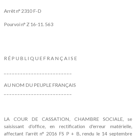
Arrêt n° 2310 F-D
Pourvoi n° Z 16-11. 563
R É P U B L I Q U E F R A N Ç A I S E
_ _ _ _ _ _ _ _ _ _ _ _ _ _ _ _ _ _ _ _ _ _ _ _ _
AU NOM DU PEUPLE FRANÇAIS
_ _ _ _ _ _ _ _ _ _ _ _ _ _ _ _ _ _ _ _ _ _ _ _ _
LA COUR DE CASSATION, CHAMBRE SOCIALE, se
saisissant d'office, en rectification d'erreur matérielle,
affectant l'arrêt n° 2016 FS P + B, rendu le 14 septembre