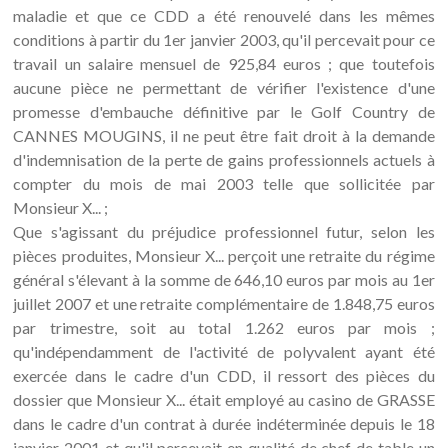
maladie et que ce CDD a été renouvelé dans les mêmes
conditions à partir du 1er janvier 2003, qu'il percevait pour ce
travail un salaire mensuel de 925,84 euros ; que toutefois
aucune pièce ne permettant de vérifier l'existence d'une
promesse d'embauche définitive par le Golf Country de
CANNES MOUGINS, il ne peut être fait droit à la demande
d'indemnisation de la perte de gains professionnels actuels à
compter du mois de mai 2003 telle que sollicitée par
Monsieur X... ;
Que s'agissant du préjudice professionnel futur, selon les
pièces produites, Monsieur X... perçoit une retraite du régime
général s'élevant à la somme de 646,10 euros par mois au 1er
juillet 2007 et une retraite complémentaire de 1.848,75 euros
par trimestre, soit au total 1.262 euros par mois ;
qu'indépendamment de l'activité de polyvalent ayant été
exercée dans le cadre d'un CDD, il ressort des pièces du
dossier que Monsieur X... était employé au casino de GRASSE
dans le cadre d'un contrat à durée indéterminée depuis le 18
janvier 2001 et qu'il percevait en qualité de chef de table un