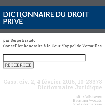
DICTIONNAIRE DU DROIT
PRIVÉ
par Serge Braudo
Conseiller honoraire à la Cour d'appel de Versailles
Cass. civ. 2, 4 février 2016, 10-23378
Dictionnaire Juridique
site réalisé avec
Baumann
Avocats
Droit informatique