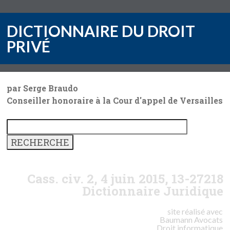
DICTIONNAIRE DU DROIT
PRIVÉ
par Serge Braudo
Conseiller honoraire à la Cour d'appel de Versailles
Cass. civ. 2, 4 juin 2015, 13-27218
Dictionnaire Juridique
site réalisé avec
Baumann
Avocats
Droit informatique