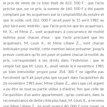
le prix de vente de ce bien était de 422. 500 F ; que l'acte
précise que, sur ce prix, la somme de 160. 500 F a été payée
comptant par les acquéreurs par la comptabilité du notaire et
que le solde, soit 262. 000 F serait payé le 15 avril 1982 au
plus tard avec intérêts ; que l'acte précise que les acquéreurs,
M. X... et Mme Z... sont acquéreurs à concurrence de moitié
indivise pour chacun d'eux ; que l'acte précisant que les
acquéreurs, M. Louis X... et Mme Liliane Z..., sont chacun
indivisaire pour moitié, cette mention laisse présumer, jusqu'à
preuve contraire qu'ils ont payé et paient chacun la moitié du
prix, correspondant à ses droits dans l'indivision ; que le
simple fait que M. Louis X... avait vendu le 6 novembre 1981
un bien immobilier propre pour 354. 300 F ne signifie pas
forcément qu'il ait payé plus que sa part dans l'acquisition du
26 novembre 1981 avec Mme Liliane Z..., alors que cet argent
a pu être en tout ou partie utilisé à d'autres fins que celle de
l'acquisition d'un autre appartement ; qu'au contraire, dans la
reconnaissance de dette citée plus haut, M. Louis X... a reconnu
que Mme Liliane Z... lui avait avancé 40. 000 F pour payer sa