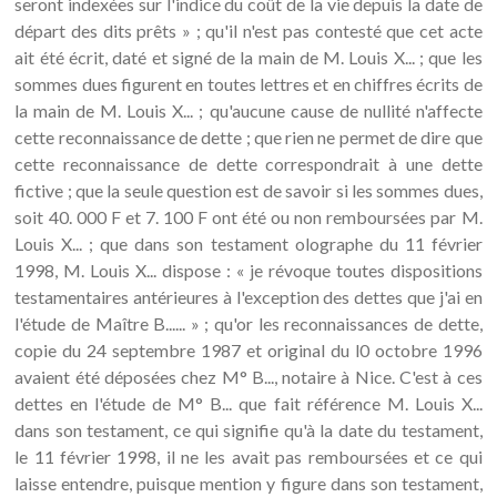
seront indexées sur l'indice du coût de la vie depuis la date de
départ des dits prêts » ; qu'il n'est pas contesté que cet acte
ait été écrit, daté et signé de la main de M. Louis X... ; que les
sommes dues figurent en toutes lettres et en chiffres écrits de
la main de M. Louis X... ; qu'aucune cause de nullité n'affecte
cette reconnaissance de dette ; que rien ne permet de dire que
cette reconnaissance de dette correspondrait à une dette
fictive ; que la seule question est de savoir si les sommes dues,
soit 40. 000 F et 7. 100 F ont été ou non remboursées par M.
Louis X... ; que dans son testament olographe du 11 février
1998, M. Louis X... dispose : « je révoque toutes dispositions
testamentaires antérieures à l'exception des dettes que j'ai en
l'étude de Maître B...... » ; qu'or les reconnaissances de dette,
copie du 24 septembre 1987 et original du l0 octobre 1996
avaient été déposées chez M° B..., notaire à Nice. C'est à ces
dettes en l'étude de M° B... que fait référence M. Louis X...
dans son testament, ce qui signifie qu'à la date du testament,
le 11 février 1998, il ne les avait pas remboursées et ce qui
laisse entendre, puisque mention y figure dans son testament,