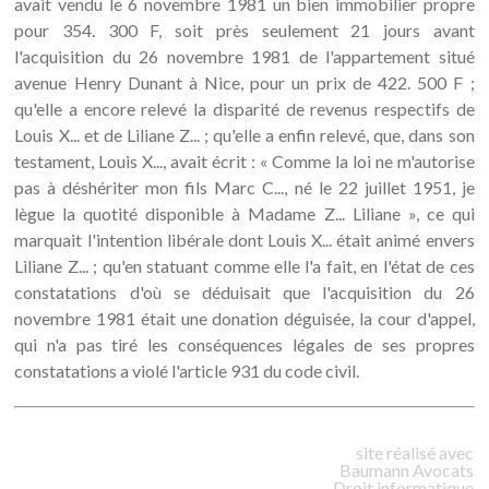
avait vendu le 6 novembre 1981 un bien immobilier propre
pour 354. 300 F, soit près seulement 21 jours avant
l'acquisition du 26 novembre 1981 de l'appartement situé
avenue Henry Dunant à Nice, pour un prix de 422. 500 F ;
qu'elle a encore relevé la disparité de revenus respectifs de
Louis X... et de Liliane Z... ; qu'elle a enfin relevé, que, dans son
testament, Louis X..., avait écrit : « Comme la loi ne m'autorise
pas à déshériter mon fils Marc C..., né le 22 juillet 1951, je
lègue la quotité disponible à Madame Z... Liliane », ce qui
marquait l'intention libérale dont Louis X... était animé envers
Liliane Z... ; qu'en statuant comme elle l'a fait, en l'état de ces
constatations d'où se déduisait que l'acquisition du 26
novembre 1981 était une donation déguisée, la cour d'appel,
qui n'a pas tiré les conséquences légales de ses propres
constatations a violé l'article 931 du code civil.
site réalisé avec
Baumann
Avocats
Droit informatique