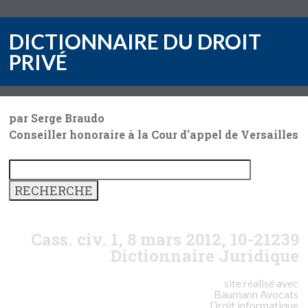
DICTIONNAIRE DU DROIT
PRIVÉ
par Serge Braudo
Conseiller honoraire à la Cour d'appel de Versailles
Cass. civ. 1, 8 mars 2012, 10-21239
Dictionnaire Juridique
site réalisé avec
Baumann
Avocats
Droit informatique