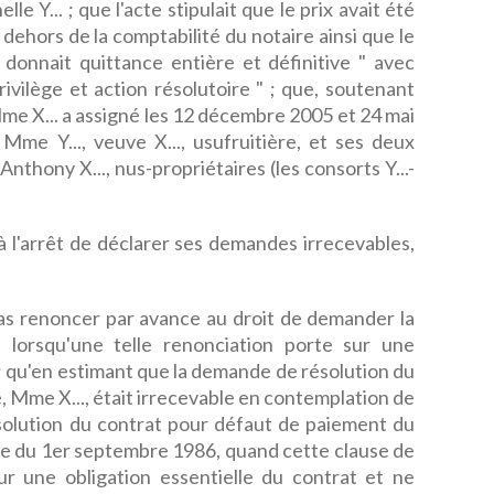
le Y... ; que l'acte stipulait que le prix avait été
ehors de la comptabilité du notaire ainsi que le
 donnait quittance entière et définitive " avec
ivilège et action résolutoire " ; que, soutenant
 Mme X... a assigné les 12 décembre 2005 et 24 mai
Mme Y..., veuve X..., usufruitière, et ses deux
nthony X..., nus-propriétaires (les consorts Y...-
à l'arrêt de déclarer ses demandes irrecevables,
pas renoncer par avance au droit de demander la
at lorsqu'une telle renonciation porte sur une
 ; qu'en estimant que la demande de résolution du
, Mme X..., était irrecevable en contemplation de
ésolution du contrat pour défaut de paiement du
te du 1er septembre 1986, quand cette clause de
ur une obligation essentielle du contrat et ne