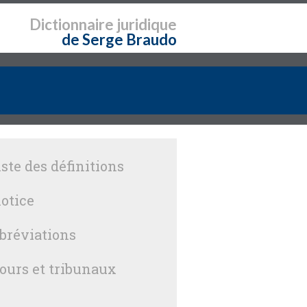
Dictionnaire
juridique
de Serge Braudo
iste des définitions
otice
bréviations
ours et tribunaux