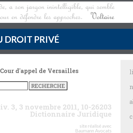
 DROIT PRIVÉ
 Cour d'appel de Versailles
l
n
a
civ. 3, 3 novembre 2011, 10-26203
Dictionnaire Juridique
c
site réalisé avec
Baumann
Avocats