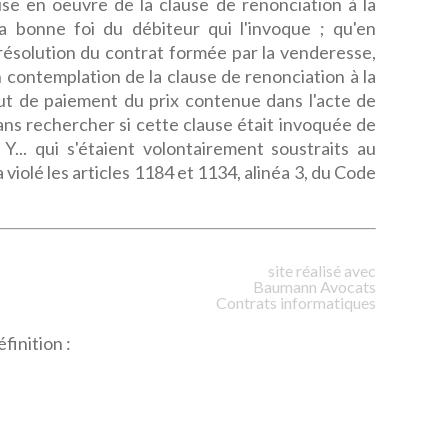
ise en oeuvre de la clause de renonciation à la
a bonne foi du débiteur qui l'invoque ; qu'en
ésolution du contrat formée par la venderesse,
n contemplation de la clause de renonciation à la
ut de paiement du prix contenue dans l'acte de
ns rechercher si cette clause était invoquée de
 Y... qui s'étaient volontairement soustraits au
a violé les articles 1184 et 1134, alinéa 3, du Code
site réalisé avec
Baumann
Avocats
Contrats informatiques
finition :