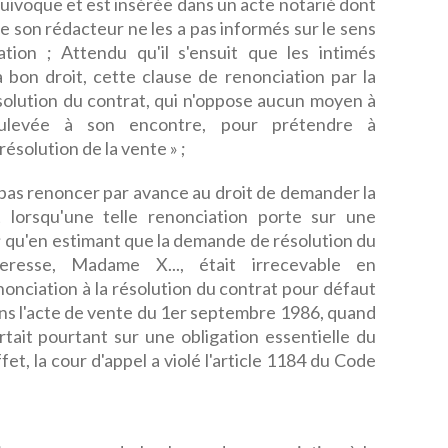
quivoque et est insérée dans un acte notarié dont
e son rédacteur ne les a pas informés sur le sens
tion ; Attendu qu'il s'ensuit que les intimés
bon droit, cette clause de renonciation par la
solution du contrat, qui n'oppose aucun moyen à
oulevée à son encontre, pour prétendre à
résolution de la vente » ;
 pas renoncer par avance au droit de demander la
at lorsqu'une telle renonciation porte sur une
 ; qu'en estimant que la demande de résolution du
resse, Madame X..., était irrecevable en
nonciation à la résolution du contrat pour défaut
ns l'acte de vente du 1er septembre 1986, quand
tait pourtant sur une obligation essentielle du
et, la cour d'appel a violé l'article 1184 du Code