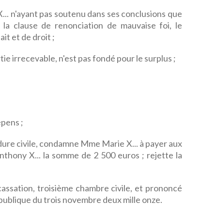
... n'ayant pas soutenu dans ses conclusions que
nt la clause de renonciation de mauvaise foi, le
t et de droit ;
tie irrecevable, n'est pas fondé pour le surplus ;
pens ;
édure civile, condamne Mme Marie X... à payer aux
nthony X... la somme de 2 500 euros ; rejette la
 cassation, troisième chambre civile, et prononcé
publique du trois novembre deux mille onze.