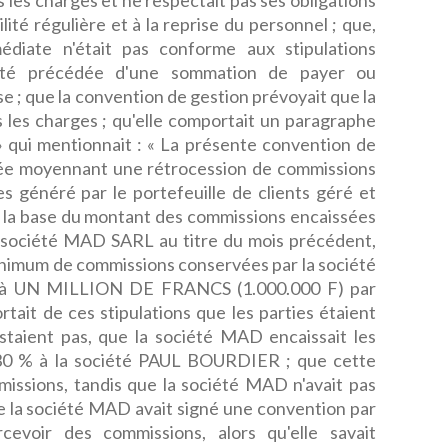
 les charges et ne respectait pas ses obligations
ité régulière et à la reprise du personnel ; que,
mmédiate n'était pas conforme aux stipulations
r été précédée d'une sommation de payer ou
 ; que la convention de gestion prévoyait que la
 les charges ; qu'elle comportait un paragraphe
 qui mentionnait : « La présente convention de
tée moyennant une rétrocession de commissions
es généré par le portefeuille de clients géré et
r la base du montant des commissions encaissées
a société MAD SARL au titre du mois précédent,
nimum de commissions conservées par la société
 à UN MILLION DE FRANCS (1.000.000 F) par
ortait de ces stipulations que les parties étaient
staient pas, que la société MAD encaissait les
 30 % à la société PAUL BOURDIER ; que cette
missions, tandis que la société MAD n'avait pas
ue la société MAD avait signé une convention par
rcevoir des commissions, alors qu'elle savait