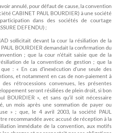
 d'avoir annulé, pour défaut de cause, la convention
a société CABINET PAUL BOURDIER) à une société
participation dans des sociétés de courtage
X ASSURE DEFENDU) ;
ollicitait devant la cour la résiliation de la
été PAUL BOURDIER demandait la confirmation du
vention ; que la cour n'était saisie que de la
résiliation de la convention de gestion ; que la
t que : « En cas d'inexécution d'une seule des
ntions, et notamment en cas de non-paiement à
 des rétrocessions convenues, les présentes
loppement seront résiliées de plein droit, si bon
ul BOURDIER », et sans qu'il soit nécessaire
té, un mois après une sommation de payer ou
se » ; que, le 4 avril 2003, la société PAUL
tre recommandée avec accusé de réception à la
liation immédiate de la convention, aux motifs