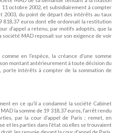
ociété MAD de sa demande tendant à la fixation
u 11 octobre 2002, et subsidiairement à compter
et 2003, du point de départ des intérêts au taux
9 818,37 euros dont elle ordonnait la restitution
cour d'appel a retenu, par motifs adoptés, que la
a société MAD reposait sur son exigence de voir
e, comme en l'espèce, la créance d'une somme
 son montant antérieurement à toute décision du
r, porte intérêts à compter de la sommation de
nt en ce qu'il a condamné la société Cabinet
té MAD la somme de 19 318,37 euros, l'arrêt rendu
rties, par la cour d'appel de Paris ; remet, en
e et les parties dans l'état où elles se trouvaient
t droit, les renvoie devant la cour d'appel de Paris,