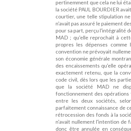
pertinemment que cela ne lui étai
la société PAUL BOURDIER avait 
courtier, une telle stipulation n
n'avait pas assuré le paiement d
pour sa part, perçu l'intégralité 
MAD ; qu'elle reprochait à cett
propres les dépenses comme la 
convention ne prévoyait nullemen
son économie générale montrant
des encaissements qu'elle opérait 
exactement retenu, que la conven
code civil, dès lors que les part
que la société MAD ne disp
fonctionnement des opérations fi
entre les deux sociétés, sel
parfaitement connaissance de ce 
rétrocession des fonds à la so
n'avait nullement l'intention de f
donc être annulée en conséqu