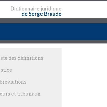
Dictionnaire
juridique
de Serge Braudo
iste des définitions
otice
bréviations
ours et tribunaux