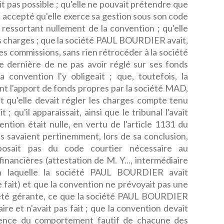
t pas possible ; qu'elle ne pouvait prétendre que
accepté qu'elle exerce sa gestion sous son code
e ressortant nullement de la convention ; qu'elle
es charges ; que la société PAUL BOURDIER avait,
des commissions, sans rien rétrocéder à la société
e dernière de ne pas avoir réglé sur ses fonds
convention l'y obligeait ; que, toutefois, la
t l'apport de fonds propres par la société MAD,
 qu'elle devait régler les charges compte tenu
; qu'il apparaissait, ainsi que le tribunal l'avait
tion était nulle, en vertu de l'article 1131 du
ies savaient pertinemment, lors de sa conclusion,
osait pas du code courtier nécessaire au
nancières (attestation de M. Y..., intermédiaire
on laquelle la société PAUL BOURDIER avait
fait) et que la convention ne prévoyait pas une
ciété gérante, ce que la société PAUL BOURDIER
aire et n'avait pas fait ; que la convention devait
ence du comportement fautif de chacune des