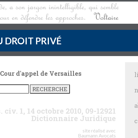
 DROIT PRIVÉ
 Cour d'appel de Versailles
l
n
a
. civ. 1, 14 octobre 2010, 09-12921
Dictionnaire Juridique
c
site réalisé avec
Baumann
Avocats