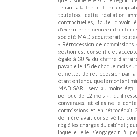
que la société MAD ne réglait pas
tenant à la tenue d'une comptabil
toutefois, cette résiliation i
contractuelles, faute d'avoi
d'exécuter demeurée infructueuse
société MAD acquitterait toutes
« Rétrocession de commissions »
gestion est consentie et accep
égale à 30 % du chiffre d'affair
payable le 15 de chaque mois su
et nettes de rétrocession par l
étant entendu que le montant mi
MAD SARL sera au moins égal
période de 12 mois » ; qu'il ress
convenues, et elles ne le conte
commissions et en rétrocédait
dernière avait conservé les com
réglé les charges du cabinet ; q
laquelle elle s'engageait à pe