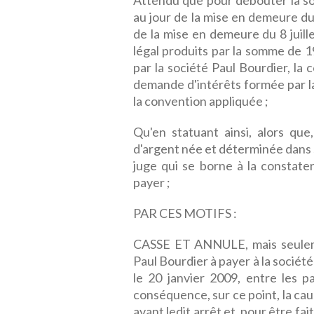
Attendu que pour débouter la s
au jour de la mise en demeure d
de la mise en demeure du 8 juill
légal produits par la somme de 1
par la société Paul Bourdier, la 
demande d'intérêts formée par l
la convention appliquée ;
Qu'en statuant ainsi, alors qu
d'argent née et déterminée dans
juge qui se borne à la constate
payer ;
PAR CES MOTIFS :
CASSE ET ANNULE, mais seuleme
Paul Bourdier à payer à la socié
le 20 janvier 2009, entre les pa
conséquence, sur ce point, la caus
avant ledit arrêt et, pour être fai