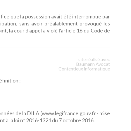
ffice que la possession avait été interrompue par
pation, sans avoir préalablement provoqué les
int, la cour d'appel a violé l'article 16 du Code de
site réalisé avec
Baumann
Avocat
Contentieux informatique
finition :
données de la DILA (www.legifrance.gouv.fr - mise
t à la loi n° 2016-1321 du 7 octobre 2016.