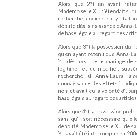
Alors que 2°) en ayant rete
Mademoiselle X... s'étendait sur 
recherché, comme elle y était inv
débuté dès la naissance d'Anna-La
de base légale au regard des articl
Alors que 3°) la possession du n
qu'en ayant retenu que Anna-Lau
Y... dès lors que le mariage de 
légitimer et de modifier, sub
recherché si Anna-Laura, al
connaissance des effets juridiq
nom et avait eu la volonté d'usurp
base légale au regard des articles 
Alors que 4°) la possession prolo
sans qu'il soit nécessaire qu'el
débouté Mademoiselle X... de s
Y... avait été interrompue en 2006,