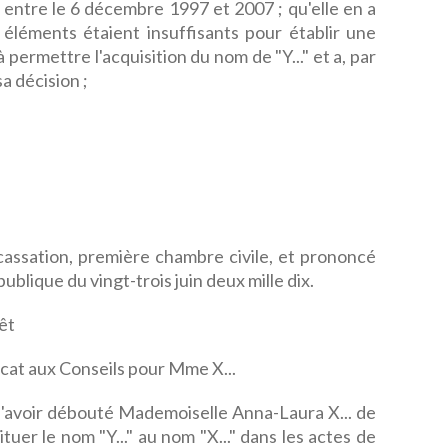
 entre le 6 décembre 1997 et 2007 ; qu'elle en a
éléments étaient insuffisants pour établir une
permettre l'acquisition du nom de "Y..." et a, par
sa décision ;
e cassation, première chambre civile, et prononcé
ublique du vingt-trois juin deux mille dix.
êt
cat aux Conseils pour Mme X...
é d'avoir débouté Mademoiselle Anna-Laura X... de
uer le nom "Y..." au nom "X..." dans les actes de