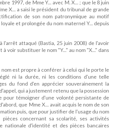
bre 1997, de Mme Y... avec M. X... ; que le 8 juin
e X... a saisi le président du tribunal de grande
tification de son nom patronymique au motif
on loyale et prolongée du nom maternel Y... depuis
 l'arrêt attaqué (Bastia, 25 juin 2008) de l'avoir
 voir substituer le nom "Y..." au nom "X..." dans
 nom est propre à conférer à celui qui le porte le
églé ni la durée, ni les conditions d'une telle
juges du fond d'en apprécier souverainement la
r d'appel, qui a justement retenu que la possession
e pour témoigner d'une volonté persistante de
 d'abord, que Mme X... avait acquis le nom de son
timation puis, que pour justifier de l'usage du nom
 pièces concernant sa scolarité, ses activités
te nationale d'identité et des pièces bancaires