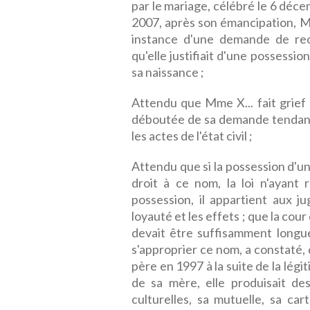
par le mariage, célébré le 6 décem
2007, après son émancipation, Mm
instance d'une demande de rec
qu'elle justifiait d'une possessi
sa naissance ;
Attendu que Mme X... fait grief à
déboutée de sa demande tendant à
les actes de l'état civil ;
Attendu que si la possession d'un
droit à ce nom, la loi n'ayant r
possession, il appartient aux 
loyauté et les effets ; que la cou
devait être suffisamment longu
s'approprier ce nom, a constaté,
père en 1997 à la suite de la légi
de sa mère, elle produisait des
culturelles, sa mutuelle, sa car