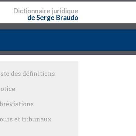
Dictionnaire
juridique
de Serge Braudo
iste des définitions
otice
bréviations
ours et tribunaux