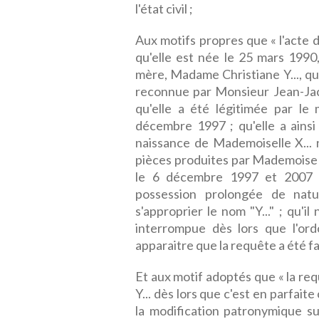
l'état civil ;
Aux motifs propres que « l'acte 
qu'elle est née le 25 mars 1990,
mère, Madame Christiane Y..., qu
reconnue par Monsieur Jean-Jac
qu'elle a été légitimée par le
décembre 1997 ; qu'elle a ainsi 
naissance de Mademoiselle X... 
pièces produites par Mademoisell
le 6 décembre 1997 et 2007 ; 
possession prolongée de natu
s'approprier le nom "Y..." ; qu'i
interrompue dès lors que l'ord
apparaitre que la requête a été fa
Et aux motif adoptés que « la re
Y... dès lors que c'est en parfait
la modification patronymique s