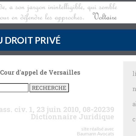
 DROIT PRIVÉ
 Cour d'appel de Versailles
l
n
a
ass. civ. 1, 23 juin 2010, 08-20239
Dictionnaire Juridique
c
site réalisé avec
Baumann
Avocats