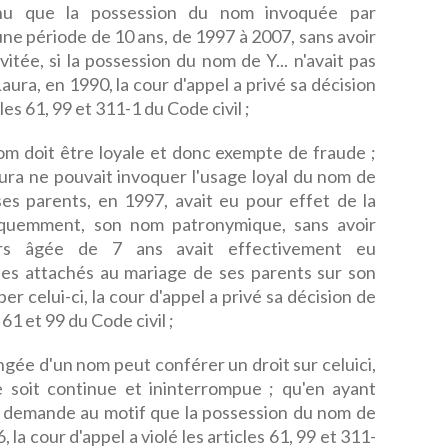
nu que la possession du nom invoquée par
une période de 10 ans, de 1997 à 2007, sans avoir
itée, si la possession du nom de Y... n'avait pas
ura, en 1990, la cour d'appel a privé sa décision
es 61, 99 et 311-1 du Code civil ;
om doit être loyale et donc exempte de fraude ;
ra ne pouvait invoquer l'usage loyal du nom de
ses parents, en 1997, avait eu pour effet de la
séquemment, son nom patronymique, sans avoir
ors âgée de 7 ans avait effectivement eu
ues attachés au mariage de ses parents sur son
er celui-ci, la cour d'appel a privé sa décision de
61 et 99 du Code civil ;
ngée d'un nom peut conférer un droit sur celuici,
le soit continue et ininterrompue ; qu'en ayant
a demande au motif que la possession du nom de
 la cour d'appel a violé les articles 61, 99 et 311-