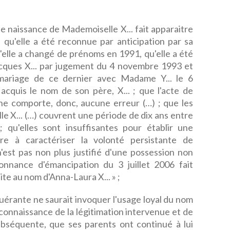
de naissance de Mademoiselle X... fait apparaitre
 qu'elle a été reconnue par anticipation par sa
'elle a changé de prénoms en 1991, qu'elle a été
ques X... par jugement du 4 novembre 1993 et
 mariage de ce dernier avec Madame Y... le 6
acquis le nom de son père, X... ; que l'acte de
ne comporte, donc, aucune erreur (…) ; que les
e X... (…) couvrent une période de dix ans entre
qu'elles sont insuffisantes pour établir une
re à caractériser la volonté persistante de
l n'est pas non plus justifié d'une possession non
onnance d'émancipation du 3 juillet 2006 fait
ite au nom d'Anna-Laura X... » ;
quérante ne saurait invoquer l'usage loyal du nom
e connaissance de la légitimation intervenue et de
ubséquente, que ses parents ont continué à lui