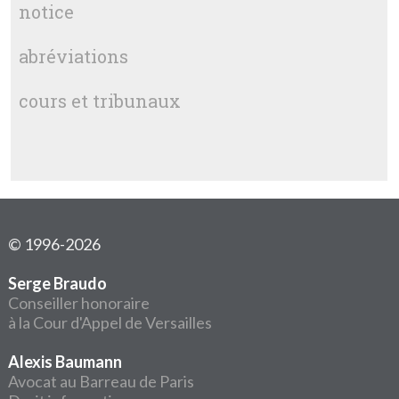
notice
abréviations
cours et tribunaux
© 1996-2026
Serge Braudo
Conseiller honoraire
à la Cour d'Appel de Versailles
Alexis Baumann
Avocat au Barreau de Paris