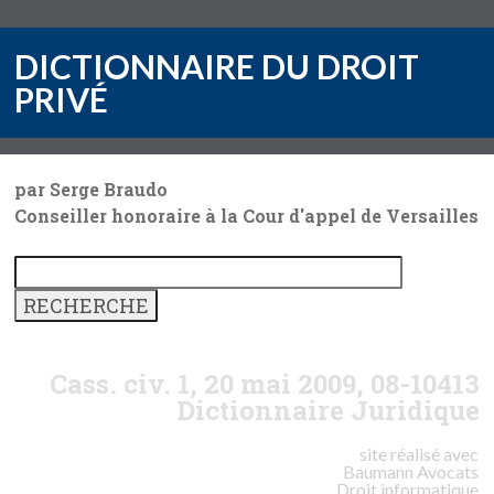
DICTIONNAIRE DU DROIT
PRIVÉ
par Serge Braudo
Conseiller honoraire à la Cour d'appel de Versailles
Cass. civ. 1, 20 mai 2009, 08-10413
Dictionnaire Juridique
site réalisé avec
Baumann
Avocats
Droit informatique