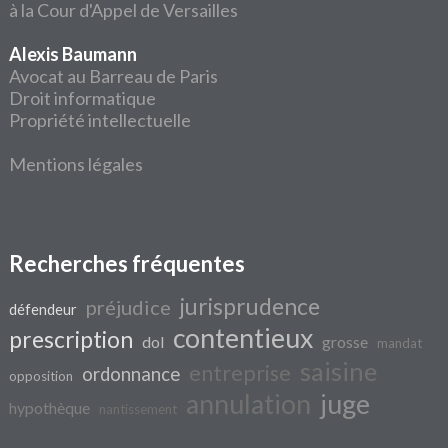
à la Cour d'Appel de Versailles
Alexis Baumann
Avocat au Barreau de Paris
Droit informatique
Propriété intellectuelle
Mentions légales
Recherches fréquentes
jurisprudence
préjudice
défendeur
contentieux
prescription
dol
grosse
mandat
saisine
entreprise
ordonnance
opposition
annulation
juge
hypothèque
nantissement