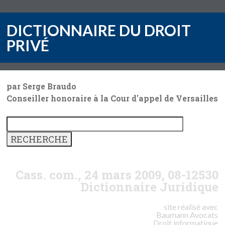
DICTIONNAIRE DU DROIT
PRIVÉ
par Serge Braudo
Conseiller honoraire à la Cour d'appel de Versailles
Cass. com., 24 mars 2009, 08-12530
Dictionnaire Juridique
site réalisé avec
Baumann
Avocats
Droit informatique