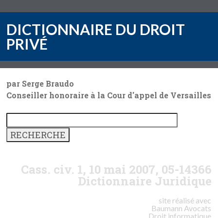
DICTIONNAIRE DU DROIT
PRIVÉ
par Serge Braudo
Conseiller honoraire à la Cour d'appel de Versailles
Cass. civ. 1, 10 mai 2007, 05-14366
Dictionnaire Juridique
site réalisé avec
Baumann
Avocats
Droit informatique