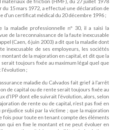
 matériaux de friction (HMF), du 27 juillet 1978
er du 15 mars 1972, a effectué une déclaration de
se d'un certificat médical du 20 décembre 1996 ;
la maladie professionnelle n° 30, il a saisi la
n vue de la reconnaissance de la faute inexcusable
ppel (Caen, 6 juin 2003) a dit que la maladie dont
faute inexcusable de ses employeurs, les sociétés
montant de la majoration en capital, et dit que la
l serait toujours fixée au maximum légal quel que
 l'évolution ;
assurance maladie du Calvados fait grief à l'arrêt
ion de capital ou de rente serait toujours fixée au
x d'IPP dont elle suivrait l'évolution, alors, selon
joration de rente ou de capital, n'est pas fixé en
préjudice subi par la victime ; que la majoration
e fois pour toute en tenant compte des éléments
on qui en fixe le montant et ne peut évoluer en