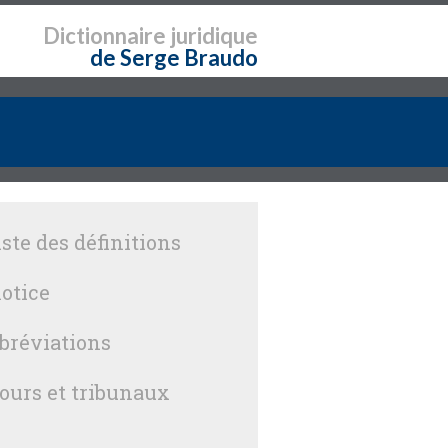
Dictionnaire
juridique
de Serge Braudo
iste des définitions
otice
bréviations
ours et tribunaux