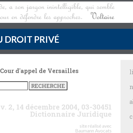
 DROIT PRIVÉ
 Cour d'appel de Versailles
l
n
a
iv. 2, 14 décembre 2004, 03-30451
Dictionnaire Juridique
c
site réalisé avec
Baumann
Avocats