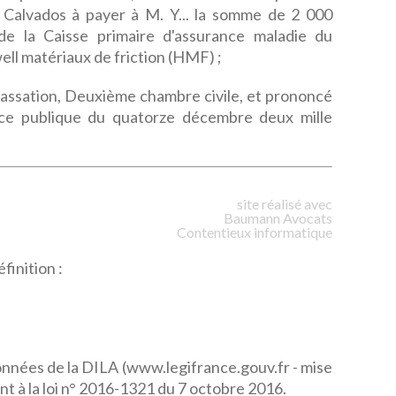
Calvados à payer à M. Y... la somme de 2 000
de la Caisse primaire d'assurance maladie du
ell matériaux de friction (HMF) ;
e Cassation, Deuxième chambre civile, et prononcé
nce publique du quatorze décembre deux mille
site réalisé avec
Baumann
Avocats
Contentieux informatique
finition :
données de la DILA (www.legifrance.gouv.fr - mise
t à la loi n° 2016-1321 du 7 octobre 2016.