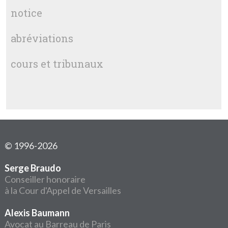
notice
abréviations
cours et tribunaux
© 1996-2026
Serge Braudo
Conseiller honoraire
à la Cour d'Appel de Versailles
Alexis Baumann
Avocat au Barreau de Paris