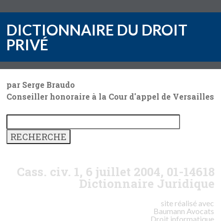
DICTIONNAIRE DU DROIT
PRIVÉ
par Serge Braudo
Conseiller honoraire à la Cour d'appel de Versailles
Cass. civ. 1, 6 juillet 2004, 01-14618
Dictionnaire Juridique
site réalisé avec
Baumann
Avocats
Droit informatique