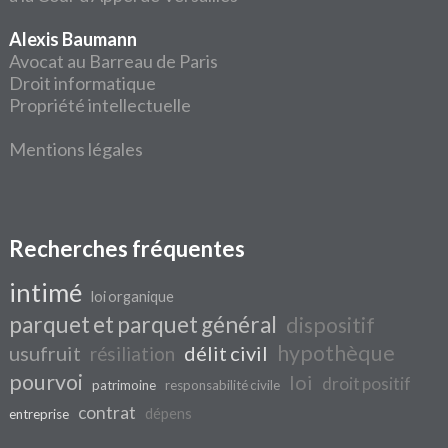
Alexis Baumann
Avocat au Barreau de Paris
Droit informatique
Propriété intellectuelle
Mentions légales
Recherches fréquentes
intimé
loi organique
parquet et parquet général
dispositif
hypothèque
usufruit
délit civil
résiliation
pourvoi
loi
droit positif
patrimoine
responsabilité civile
contrat
dépens
entreprise