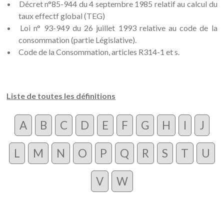
Décret n°85-944 du 4 septembre 1985 relatif au calcul du
taux effectf global (TEG)
Loi n° 93-949 du 26 juillet 1993 relative au code de la
consommation (partie Législative).
Code de la Consommation, articles R314-1 et s.
Liste de toutes les définitions
A
B
C
D
E
F
G
H
I
J
L
M
N
O
P
Q
R
S
T
U
V
W