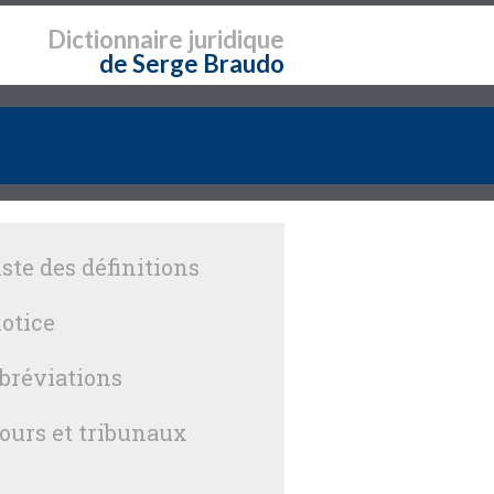
Dictionnaire
juridique
de Serge Braudo
iste des définitions
otice
bréviations
ours et tribunaux