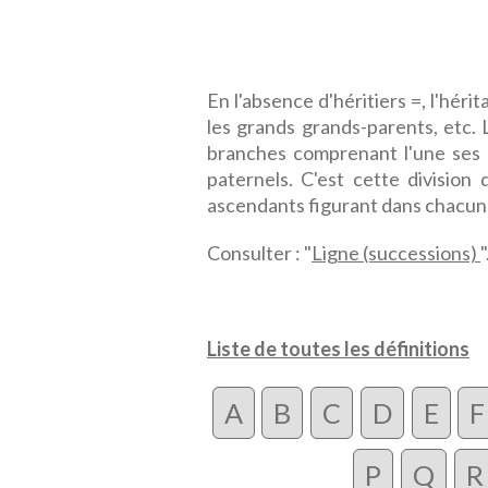
En l'absence d'héritiers =, l'hér
les grands grands-parents, etc. 
branches comprenant l'une ses 
paternels. C'est cette division
ascendants figurant dans chacun
Consulter : "
Ligne (successions)
"
Liste de toutes les définitions
A
B
C
D
E
F
P
Q
R