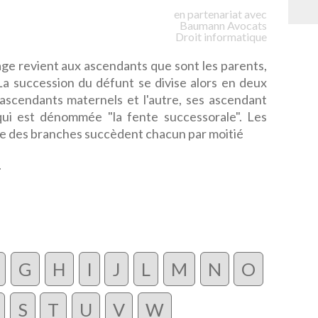
en partenariat avec
Baumann
Avocats
Droit informatique
itage revient aux ascendants que sont les parents,
La succession du défunt se divise alors en deux
ascendants maternels et l'autre, ses ascendant
 qui est dénommée "la fente successorale". Les
e des branches succèdent chacun par moitié
.
G
H
I
J
L
M
N
O
S
T
U
V
W