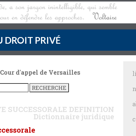
 DROIT PRIVÉ
 Cour d'appel de Versailles
l
n
a
E SUCCESSORALE
DEFINITION
Dictionnaire juridique
c
ccessorale