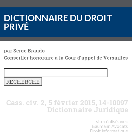
DICTIONNAIRE DU DROIT
PRIVÉ
par Serge Braudo
Conseiller honoraire à la Cour d'appel de Versailles
Cass. civ. 2, 5 février 2015, 14-10097
Dictionnaire Juridique
site réalisé avec
Baumann
Avocats
Droit informatique