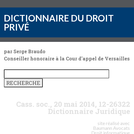
DICTIONNAIRE DU DROIT
PRIVÉ
par Serge Braudo
Conseiller honoraire à la Cour d'appel de Versailles
Cass. soc., 20 mai 2014, 12-26322
Dictionnaire Juridique
site réalisé avec
Baumann
Avocats
Droit informatique