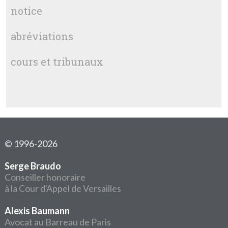
notice
abréviations
cours et tribunaux
© 1996-2026
Serge Braudo
Conseiller honoraire
à la Cour d'Appel de Versailles
Alexis Baumann
Avocat au Barreau de Paris