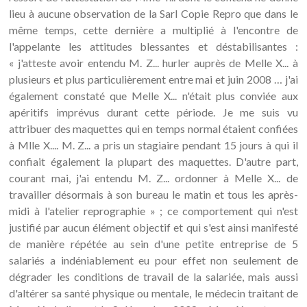
lieu à aucune observation de la Sarl Copie Repro que dans le
même temps, cette dernière a multiplié à l'encontre de
l'appelante les attitudes blessantes et déstabilisantes :
« j'atteste avoir entendu M. Z... hurler auprès de Melle X... à
plusieurs et plus particulièrement entre mai et juin 2008 … j'ai
également constaté que Melle X... n'était plus conviée aux
apéritifs imprévus durant cette période. Je me suis vu
attribuer des maquettes qui en temps normal étaient confiées
à Mlle X.... M. Z... a pris un stagiaire pendant 15 jours à qui il
confiait également la plupart des maquettes. D'autre part,
courant mai, j'ai entendu M. Z... ordonner à Melle X... de
travailler désormais à son bureau le matin et tous les après-
midi à l'atelier reprographie » ; ce comportement qui n'est
justifié par aucun élément objectif et qui s'est ainsi manifesté
de manière répétée au sein d'une petite entreprise de 5
salariés a indéniablement eu pour effet non seulement de
dégrader les conditions de travail de la salariée, mais aussi
d'altérer sa santé physique ou mentale, le médecin traitant de