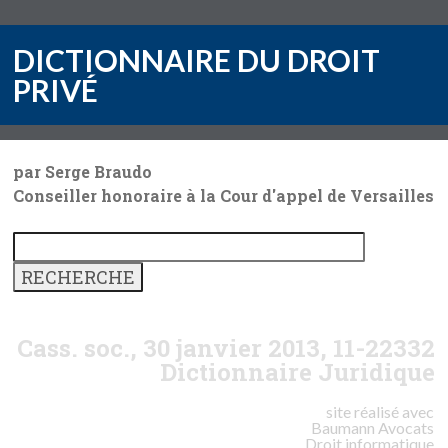
DICTIONNAIRE DU DROIT
PRIVÉ
par Serge Braudo
Conseiller honoraire à la Cour d'appel de Versailles
Cass. soc., 30 janvier 2013, 11-22332
Dictionnaire Juridique
site réalisé avec
Baumann
Avocats
Droit informatique