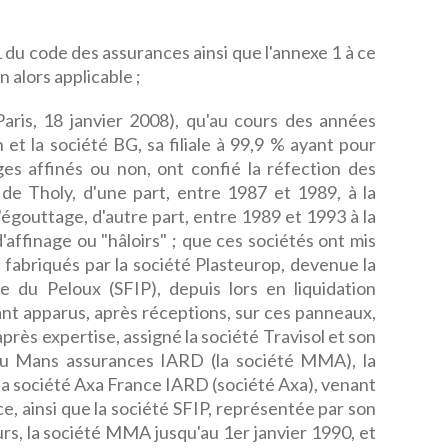
1 du code des assurances ainsi que l'annexe 1 à ce
n alors applicable ;
Paris, 18 janvier 2008), qu'au cours des années
 et la société BG, sa filiale à 99,9 % ayant pour
ges affinés ou non, ont confié la réfection des
 de Tholy, d'une part, entre 1987 et 1989, à la
d'égouttage, d'autre part, entre 1989 et 1993 à la
d'affinage ou "hâloirs" ; que ces sociétés ont mis
fabriqués par la société Plasteurop, devenue la
le du Peloux (SFIP), depuis lors en liquidation
tant apparus, après réceptions, sur ces panneaux,
près expertise, assigné la société Travisol et son
du Mans assurances IARD (la société MMA), la
 la société Axa France IARD (société Axa), venant
ce, ainsi que la société SFIP, représentée par son
eurs, la société MMA jusqu'au 1er janvier 1990, et