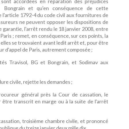
sont accordées en réparation des préjudices
té Bongrain et qu'en conséquence de cette
de l'article 1792-4 du code civil aux fournitures de
assureurs ne peuvent opposer les dispositions de
e garantie, l'arrêt rendu le 18 janvier 2008, entre
e Paris ; remet, en conséquence, sur ces points, la
 elles se trouvaient avant ledit arrêt et, pour être
cour d'appel de Paris, autrement composée ;
tés Travisol, BG et Bongrain, et Sodimav aux
ure civile, rejette les demandes ;
rocureur général près la Cour de cassation, le
 être transcrit en marge ou à la suite de l'arrêt
 cassation, troisième chambre civile, et prononcé
ublique du treize janvier deux mille dix.