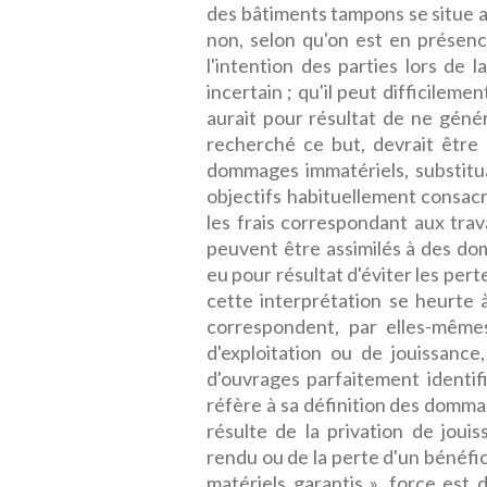
des bâtiments tampons se situe a
non, selon qu'on est en présence
l'intention des parties lors de 
incertain ; qu'il peut difficilem
aurait pour résultat de ne génér
recherché ce but, devrait être
dommages immatériels, substituan
objectifs habituellement consacr
les frais correspondant aux tr
peuvent être assimilés à des dom
eu pour résultat d'éviter les pert
cette interprétation se heurte
correspondent, par elles-mêm
d'exploitation ou de jouissance,
d'ouvrages parfaitement identifi
réfère à sa définition des domma
résulte de la privation de jouis
rendu ou de la perte d'un bénéf
matériels garantis », force es