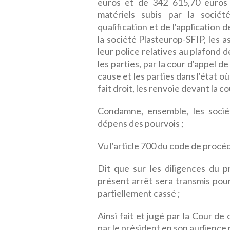
euros et de 342 615,70 euros 
matériels subis par la socié
qualification et de l'application 
la société Plasteurop-SFIP, les 
leur police relatives au plafond d
les parties, par la cour d'appel d
cause et les parties dans l'état où
fait droit, les renvoie devant la 
Condamne, ensemble, les socié
dépens des pourvois ;
Vu l'article 700 du code de procéd
Dit que sur les diligences du p
présent arrêt sera transmis pour
partiellement cassé ;
Ainsi fait et jugé par la Cour de
par le président en son audience p