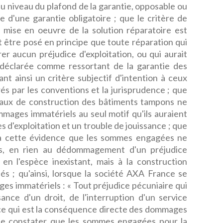
u niveau du plafond de la garantie, opposable ou
 d'une garantie obligatoire ; que le critère de
la mise en oeuvre de la solution réparatoire est
ent être posé en principe que toute réparation qui
er aucun préjudice d'exploitation, ou qui aurait
 déclarée comme ressortant de la garantie des
t ainsi un critère subjectif d'intention à ceux
és par les conventions et la jurisprudence ; que
avaux de construction des bâtiments tampons ne
mages immatériels au seul motif qu'ils auraient
es d'exploitation et un trouble de jouissance ; que
 à cette évidence que les sommes engagées ne
es, en rien au dédommagement d'un préjudice
 en l'espèce inexistant, mais à la construction
és ; qu'ainsi, lorsque la société AXA France se
ges immatériels : « Tout préjudice pécuniaire qui
sance d'un droit, de l'interruption d'un service
ice qui est la conséquence directe des dommages
t de constater que les sommes engagées pour la