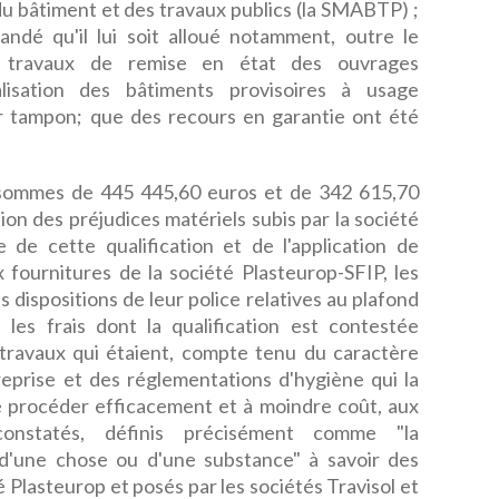
du bâtiment et des travaux publics (la SMABTP) ;
ndé qu'il lui soit alloué notamment, outre le
travaux de remise en état des ouvrages
isation des bâtiments provisoires à usage
r tampon; que des recours en garantie ont été
 sommes de 445 445,60 euros et de 342 615,70
on des préjudices matériels subis par la société
de cette qualification et de l'application de
ux fournitures de la société Plasteurop-SFIP, les
 dispositions de leur police relatives au plafond
e les frais dont la qualification est contestée
 travaux qui étaient, compte tenu du caractère
ntreprise et des réglementations d'hygiène qui la
e procéder efficacement et à moindre coût, aux
constatés, définis précisément comme "la
n d'une chose ou d'une substance" à savoir des
 Plasteurop et posés par les sociétés Travisol et