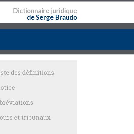
Dictionnaire
juridique
de Serge Braudo
iste des définitions
otice
bréviations
ours et tribunaux