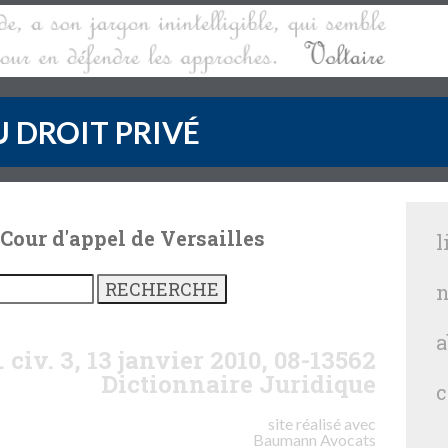
 DROIT PRIVÉ
 Cour d'appel de Versailles
l
n
a
 civ. 3, 13 janvier 2010, 08-13562
Dictionnaire Juridique
c
site réalisé avec
Baumann
Avocats